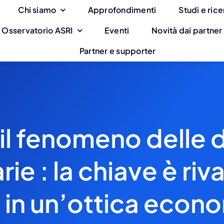
Chi siamo
Approfondimenti
Studi e ric
Osservatorio ASRI
Eventi
Novità dai partner
Partner e supporter
il fenomeno delle 
ie : la chiave è riva
 in un’ottica econ