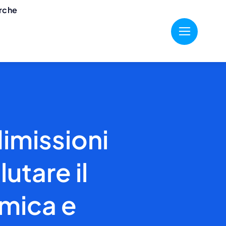
erche
dimissioni
lutare il
omica e