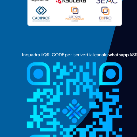
Inquadra il QR-CODE per iscriverti al canale
whatsapp
ASR