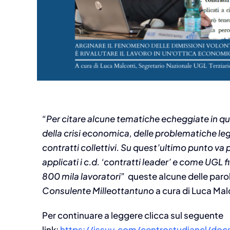
Approfondimenti
,
News
,
Osser
Ricambio generazionale
“Per citare alcune tematiche echeggiate in ques
gestione del turnover in
della crisi economica, delle problematiche leg
azienda – edito da SEA
contratti collettivi. Su quest’ultimo punto va
ANCL per la collana ASR
applicati i c.d. ‘contratti leader’ e come UGL f
Agosto 6, 2026
800 mila lavoratori
”
queste alcune delle parol
Consulente Milleottantuno
a
cura di Luca Mal
Per continuare a leggere clicca sul seguente
link:
https://issuu.com/centrostudiancl/doc