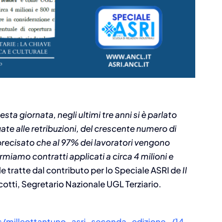
vatorio
Approfondimenti
,
News
 e
Invito al convegno ASRI – La
ta giornata, negli ultimi tre anni si è parlato
partecipazione dei lavoratori
ate alle retribuzioni, del crescente numero di
C e
nelle PMI: un modello
 precisato che al 97% dei lavoratori vengono
I
possibile?
irmiamo contratti applicati a circa 4 milioni e
Agosto 6, 2026
e tratte dal contributo per lo Speciale ASRI de
Il
cotti, Segretario Nazionale UGL Terziario.
s/milleottantuno_asri_seconda_edizione_/14