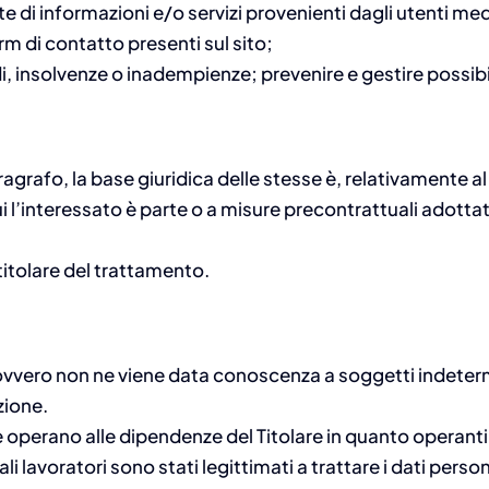
te di informazioni e/o servizi provenienti dagli utenti me
form di contatto presenti sul sito;
odi, insolvenze o inadempienze; prevenire e gestire possibil
aragrafo, la base giuridica delle stesse è, relativamente a
ui l’interessato è parte o a misure precontrattuali adotta
 titolare del trattamento.
si, ovvero non ne viene data conoscenza a soggetti indeter
zione.
operano alle dipendenze del Titolare in quanto operanti s
ali lavoratori sono stati legittimati a trattare i dati per