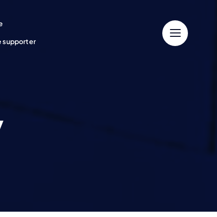
e
e supporter
y