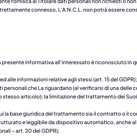
nte fornisca al Titolare dati personali non richiesti o no
 strettamente connesso, L’A.N.C.L. non potrà essere consid
la presente informativa all’interessato è riconosciuto in q
d alle informazioni relative agli stessi (art. 15 del GDPR); l
 personali che La riguardano (al verificarsi di una delle co
 stesso articolo); la limitazione del trattamento dei Suoi d
 cui la base giuridica del trattamento sia il contratto o il
utturato e leggibile da dispositivo automatico, anche al fi
sonali – art. 20 del GDPR);