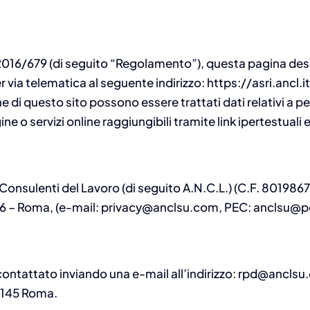
2016/679 (di seguito “Regolamento”), questa pagina desc
 via telematica al seguente indirizzo: https://asri.ancl.i
di questo sito possono essere trattati dati relativi a per
ine o servizi online raggiungibili tramite link ipertestual
 Consulenti del Lavoro (di seguito A.N.C.L.) (C.F. 80198
56 – Roma, (e-mail: privacy@anclsu.com, PEC: anclsu@pec.i
contattato inviando una e-mail all’indirizzo: rpd@anclsu
0145 Roma.