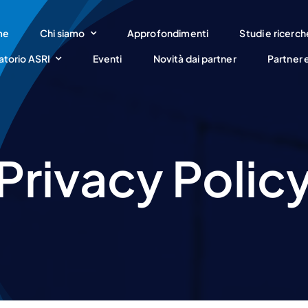
me
Chi siamo
Approfondimenti
Studi e ricerch
atorio ASRI
Eventi
Novità dai partner
Partner 
Privacy Polic