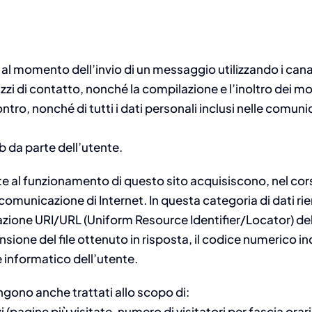
nti al momento dell’invio di un messaggio utilizzando i cana
rizzi di contatto, nonché la compilazione e l’inoltro dei m
ntro, nonché di tutti i dati personali inclusi nelle comuni
Web da parte dell’utente.
e al funzionamento di questo sito acquisiscono, nel corso
 comunicazione di Internet. In questa categoria di dati rie
n notazione URI/URL (Uniform Resource Identifier/Locator) del
ensione del file ottenuto in risposta, il codice numerico in
e informatico dell’utente.
vengono anche trattati allo scopo di:
i (pagine più visitate, numero di visitatori per fascia ora