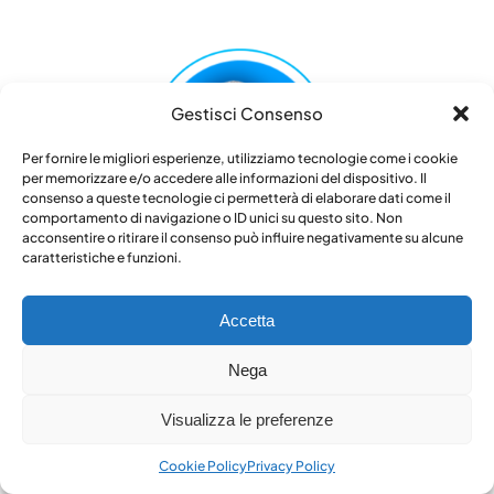
Gestisci Consenso
Per fornire le migliori esperienze, utilizziamo tecnologie come i cookie
per memorizzare e/o accedere alle informazioni del dispositivo. Il
consenso a queste tecnologie ci permetterà di elaborare dati come il
comportamento di navigazione o ID unici su questo sito. Non
acconsentire o ritirare il consenso può influire negativamente su alcune
caratteristiche e funzioni.
Accetta
Enrico Gragnoli
Nega
Visualizza le preferenze
Professore Ordinario di Diritto del Lavoro
dell’Università di Parma.
Cookie Policy
Privacy Policy
Avvocato.