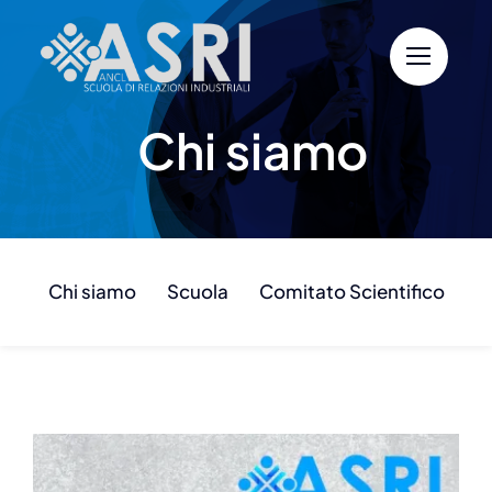
Salta
al
contenuto
Chi siamo
Chi siamo
Scuola
Comitato Scientifico