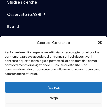
Osservatorio ASRI
Eventi
Novità dai partner
Gestisci Consenso
Partner e supporter
Per fornire le migliori esperienze, utilizziamo tecnologie come i cookie
per memorizzare e/o accedere alle informazioni del dispositivo. Il
consenso a queste tecnologie ci permetterà di elaborare dati come il
Privacy Policy
comportamento di navigazione o ID unici su questo sito. Non
acconsentire o ritirare il consenso può influire negativamente su alcune
caratteristiche e funzioni.
Cookie Policy
Accetta
Nega
© 2024 • ANCL • Powered by
Atlas Srl