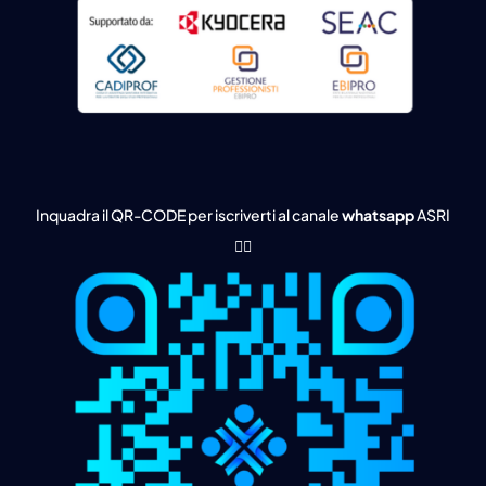
Inquadra il QR-CODE per iscriverti al canale
whatsapp
ASRI
👇🏻