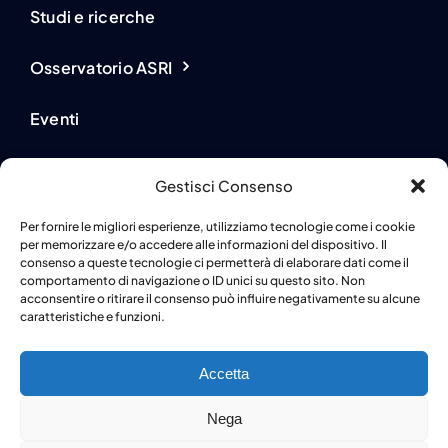
Studi e ricerche
Osservatorio ASRI
Eventi
Novità dai partner
Gestisci Consenso
Partner e supporter
Per fornire le migliori esperienze, utilizziamo tecnologie come i cookie
per memorizzare e/o accedere alle informazioni del dispositivo. Il
consenso a queste tecnologie ci permetterà di elaborare dati come il
Privacy Policy
comportamento di navigazione o ID unici su questo sito. Non
acconsentire o ritirare il consenso può influire negativamente su alcune
caratteristiche e funzioni.
Cookie Policy
Accetta
Nega
© 2024 • ANCL • Powered by
Atlas Srl