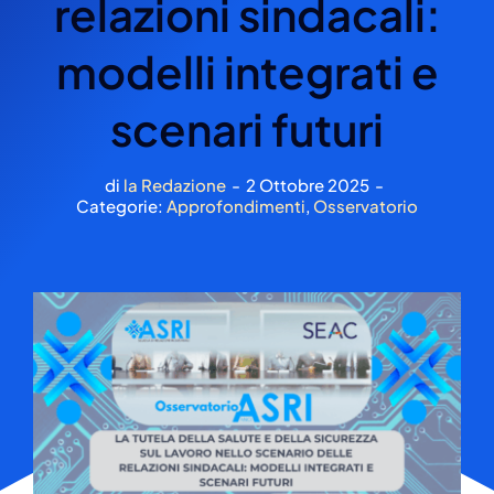
relazioni sindacali:
modelli integrati e
scenari futuri
di
la Redazione
-
2 Ottobre 2025
-
Categorie:
Approfondimenti
,
Osservatorio