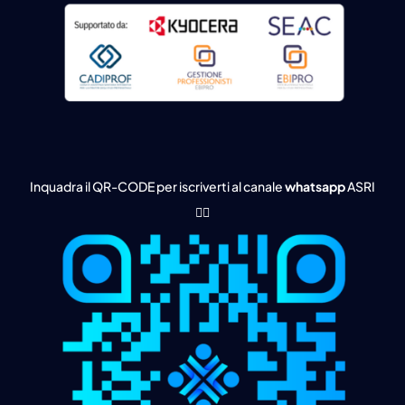
Inquadra il QR-CODE per iscriverti al canale
whatsapp
ASRI
👇🏻