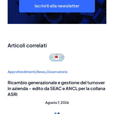
Iscriviti alla newsletter
Articoli correlati
Approfondimenti
,
News
over
Invito al convegno ASRI – La partecipazione d
llana
lavoratori nelle PMI: un modello possibile?
Agosto 7, 2026