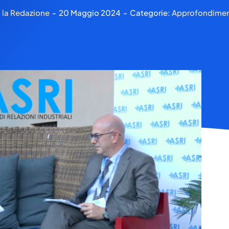
i
la Redazione
-
20 Maggio 2024
-
Categorie:
Approfondimen