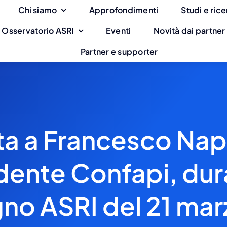
Chi siamo
Approfondimenti
Studi e ric
Osservatorio ASRI
Eventi
Novità dai partner
Partner e supporter
ta a Francesco Nap
dente Confapi, dura
o ASRI del 21 ma