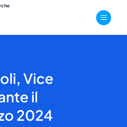
erche
oli, Vice
nte il
rzo 2024