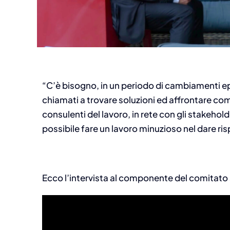
ews
,
Osservatorio
Approfondimenti
,
News
azionale e
Invito al convegno ASRI
“C’è bisogno, in un periodo di cambiamenti ep
rnover in
partecipazione dei lavo
chiamati a trovare soluzioni ed affrontare co
o da SEAC e
nelle PMI: un modello
consulenti del lavoro, in rete con gli stakeholde
llana ASRI
possibile?
possibile fare un lavoro minuzioso nel dare ri
 7, 2026
Agosto 7, 2026
Ecco l’intervista al componente del comitato 