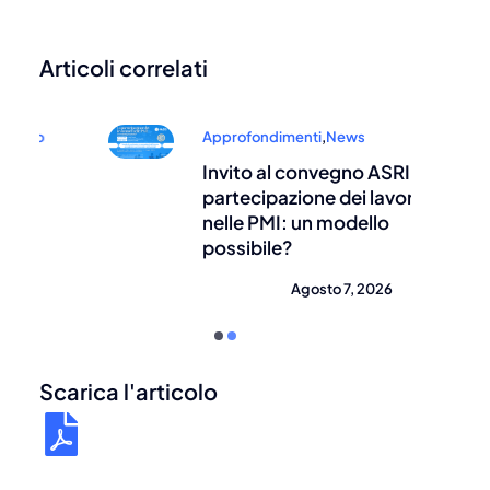
Articoli correlati
Approfondimenti
,
News
Invito al convegno ASRI – La
partecipazione dei lavoratori
nelle PMI: un modello
possibile?
Agosto 7, 2026
Scarica l'articolo