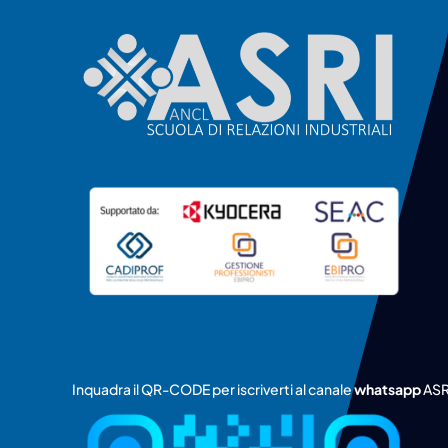
Inquadra il QR-CODE per iscriverti al canale
whatsapp
ASR