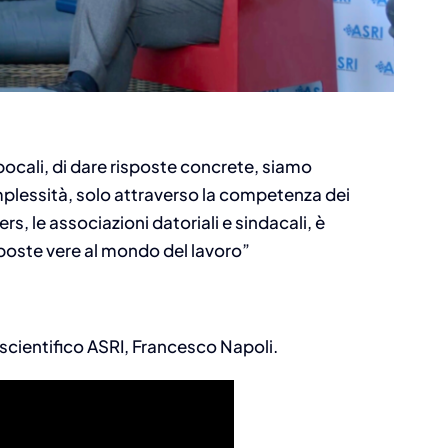
Approfondimenti
,
News
,
Osservatorio
 – La
Ricambio generazionale e
ocali, di dare risposte concrete, siamo
ratori
gestione del turnover in
mplessità, solo attraverso la competenza dei
azienda – edito da SEAC e
rs, le associazioni datoriali e sindacali, è
ANCL per la collana ASRI
sposte vere al mondo del lavoro”
Agosto 7, 2026
scientifico ASRI, Francesco Napoli.