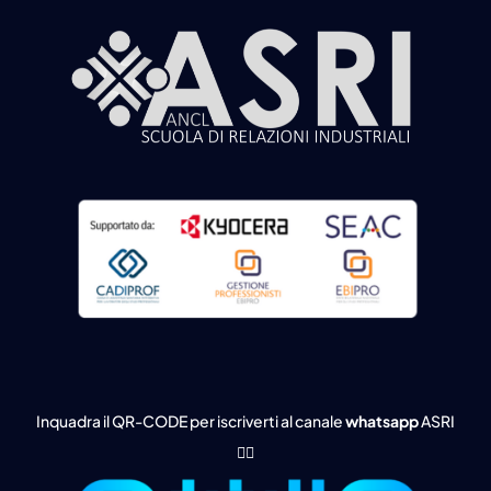
Inquadra il QR-CODE per iscriverti al canale
whatsapp
ASRI
👇🏻