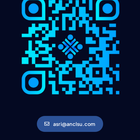
asri@anclsu.com