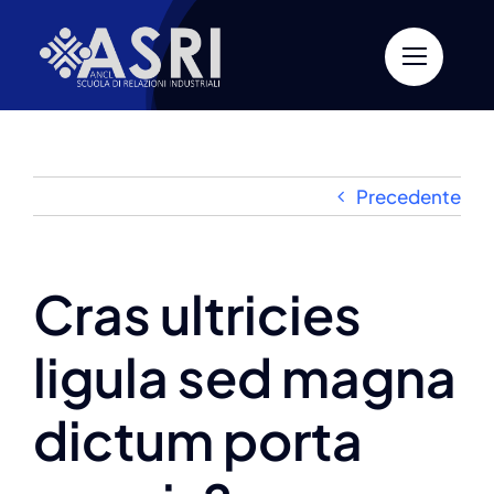
Salta
al
contenuto
Precedente
Cras ultricies
ligula sed magna
dictum porta