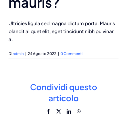
mauris?
Ultricies ligula sed magna dictum porta. Mauris
blandit aliquet elit, eget tincidunt nibh pulvinar
a.
Di
admin
|
24 Agosto 2022
|
0 Commenti
Condividi questo
articolo
Facebook
X
LinkedIn
WhatsApp