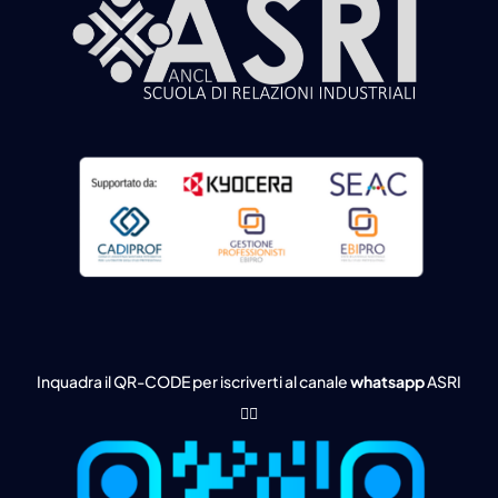
Inquadra il QR-CODE per iscriverti al canale
whatsapp
ASRI
👇🏻