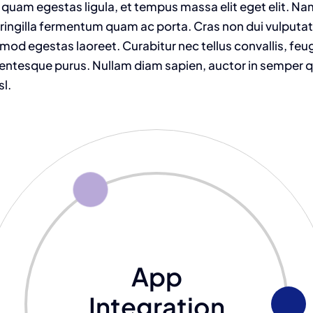
 quam egestas ligula, et tempus massa elit eget elit. N
fringilla fermentum quam ac porta. Cras non dui vulputat
od egestas laoreet. Curabitur nec tellus convallis, feugia
llentesque purus. Nullam diam sapien, auctor in semper qu
sl.
App
Integration