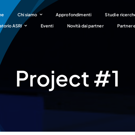
me
Chi siamo
Approfondimenti
Studi e ricerch
atorio ASRI
Eventi
Novità dai partner
Partner 
Project #1