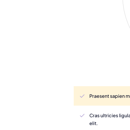
Praesent sapien ma
Cras ultricies lig
elit.