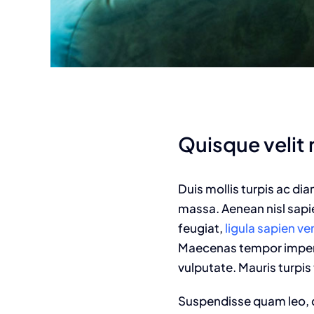
Quisque velit n
Duis mollis turpis ac di
massa. Aenean nisl sapie
feugiat,
ligula sapien v
Maecenas tempor imperdie
vulputate. Mauris turpis 
Suspendisse quam leo, c