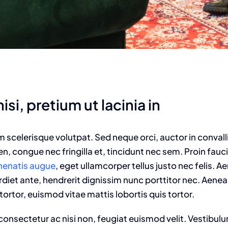
isi, pretium ut lacinia in
am scelerisque volutpat. Sed neque orci, auctor in convall
n, congue nec fringilla et, tincidunt nec sem. Proin fauc
enenatis augue
, eget ullamcorper tellus justo nec felis. Ae
t ante, hendrerit dignissim nunc porttitor nec. Aenean 
tortor, euismod vitae mattis lobortis quis tortor.
onsectetur ac nisi non, feugiat euismod velit. Vestibulu