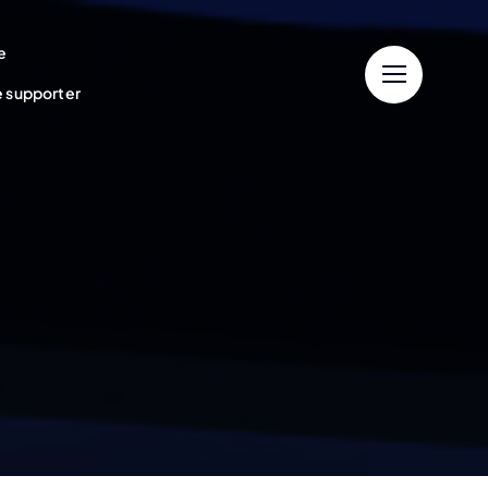
e
e supporter